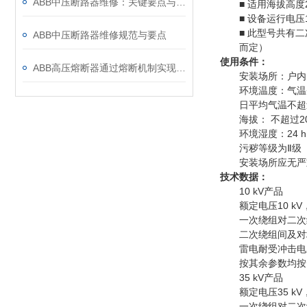
ABB中压断路器维修：关键要点与风险防控
■ 适用海拔高度2
■ 设备运行电压12
■ 此型号共有二次
ABB中压断路器维修规范与要点
而定）
使用条件：
ABB高压熔断器通过熔断机制实现电路保护，具体作用如下
安装场所：户内
环境温度：气温+4
日平均气温不超过
海拔： 不超过20
环境湿度：24 h
污秽等级为Ⅱ级
安装场所应无严重
技术数据：
10 kV产品
额定电压10 kV，设
一次绕组对二次绕组及
二次绕组间及对地工频
雷电耐受冲击电压7
按其余参数均按照
35 kV产品
额定电压35 kV，设
一次绕组对二次绕组及