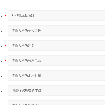
：
：
：
：
：
：