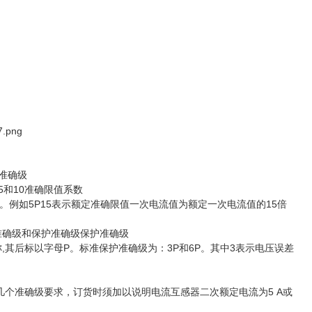
5准确级
和10准确限值系数
。例如5P15表示额定准确限值一次电流值为额定一次电流值的15倍
量准确级和保护准确级保护准确级
其后标以字母P。标准保护准确级为：3P和6P。其中3表示电压误差
个准确级要求，订货时须加以说明电流互感器二次额定电流为5 A或