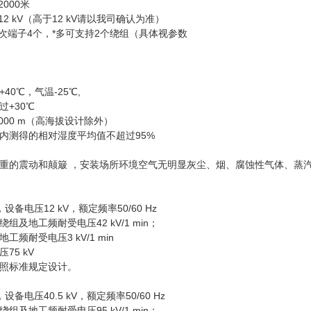
000米
 kV（高于12 kV请以我司确认为准）
端子4个，*多可支持2个绕组（具体视参数
0℃，气温-25℃,
+30℃
00 m（高海拔设计除外）
内测得的相对湿度平均值不超过95%
的震动和颠簸 ，安装场所环境空气无明显灰尘、烟、腐蚀性气体、蒸
备电压12 kV，额定频率50/60 Hz
地工频耐受电压42 kV/1 min；
耐受电压3 kV/1 min
5 kV
标准规定设计。
备电压40.5 kV，额定频率50/60 Hz
地工频耐受电压95 kV/1 min；