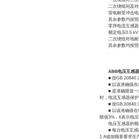
二次绕组间及对地工频
雷电耐受冲击电压2
其余参数均按照
零序电流互感器
额定电压0.5 kV，设
二次绕组对地耐受电压
其余参数均按照
.
ABB电压互感
■ 按GB 2084
■ 以该准确级在额
■ 是准确限值一次
时，电流互感器保护
■ 按GB 208
■ 以该准确级在5
限值3%，6表示电
电压互感器的额
■ 每台电压互感器
1 A或按顾客要求生