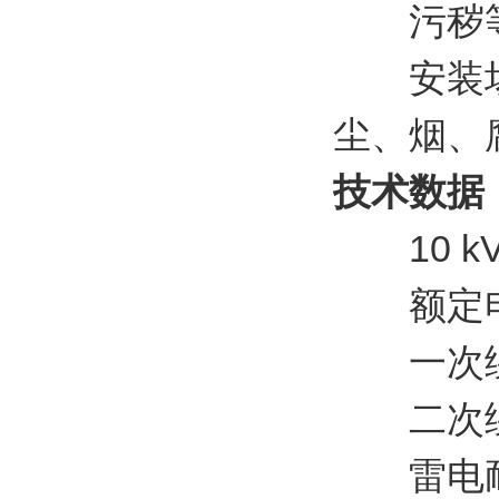
污秽等
安装场所
尘、烟、
技术数据
10 k
额定电压1
一次绕组对
二次绕组间
雷电耐受