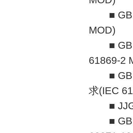
■ GB 2
MOD)
■ GB 
61869-2
■ GB 
求(IEC 61
■ JJG
■ GB 