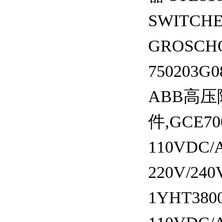
SWITCHE
GROSCHO
750203G0
ABB高压
件,GCE7
110VDC/
220V/240
1YHT380