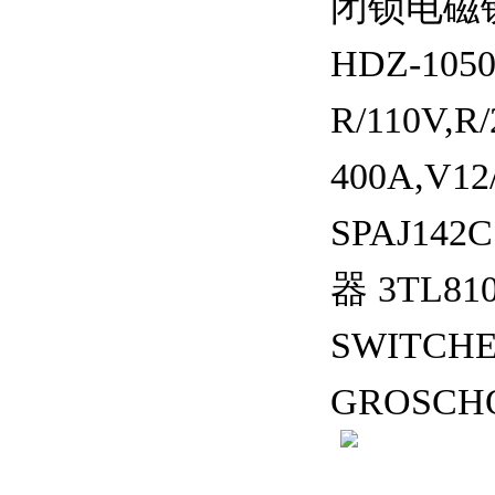
闭锁电磁铁，
HDZ-10
R/110V,
400A,V1
SPAJ1
器 3TL8
SWITCHE
GROSCHO