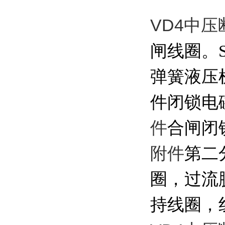
VD4中
闸线圈。
弹簧液压
件
闭锁电
件
合闸闭
附件
第二
圈，过流
持线圈，