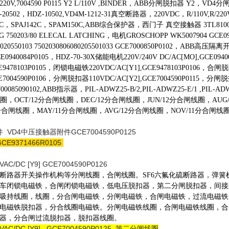
 Y2 L/220V,7004590 P0115 Y2 L/110V ,BINDER，ABB分闸脱扣
DZ-20502，HDZ-10502,VD4M-1212-31真空断路器，220VDC，R/110V,R/220V
0C，SPAJ142C，SPAM150C,ABB综合保护器，西门子 真空接触器 3TL81
G 750203/80 ELECAL LATCHING，电机GROSCHOPP WK5007904 GCE0
08020550103 7502030806080205501033 GCE7000850P0102，A
CE0940084P0105，HDZ-70-30X储能电机220V/240V DC/AC[MO],GCE094
GCE9478103P0105，闭锁电磁铁220VDC/AC[Y1],GCE9478103P0106，合
CE7004590P0106，分闸脱扣器110VDC/AC[Y2],GCE7004590P0115，分闸脱扣
700085090102,ABB指示器，PIL-ADWZ25-B/2,PIL-ADWZ25-E/1 ,P
线圈，OCT/12分合闸线圈，DEC/12分合闸线圈，JUN/12分合闸线圈，AUG
1分合闸线圈，MAY/11分合闸线圈，AVG/12分合闸线圈，NOV/11分合
VD4中压接触器附件GCE7004590P0125
E9371466R0105
/DC [Y9] GCE7004590P0126
压断路器开关操作机构等分闸线圈，合闸线圈。SF6六氟化硫断路器，弹
车闭锁电磁铁，合闸闭锁电磁铁，低电压脱扣器，第二分闸脱扣器，间接
吸持线圈，线圈，分合闸电磁铁，分闸电磁铁，合闸电磁铁，过流电磁铁
电磁铁脱扣器，分合线圈电磁铁。分闸电磁铁线圈，合闸电磁铁线圈，合
器，分合闸过流脱扣器，脱扣器线圈。
C/DC [Y9] GCE7004590P0125
第二分闸线圈