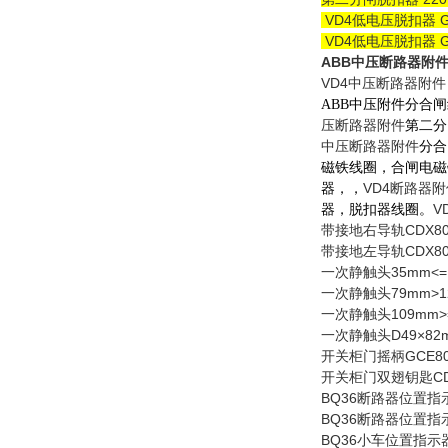
VD4
低电压脱扣器 GC
VD4
低电压脱扣器 GC
ABB中压断路器附件GC
VD4中压断路器附
A
BB中压附件
分合闸
压断路器附件
第二分
中压断路器附件
分合
磁铁线圈，合闸电磁
VD4断路器附
器，
，
V
器，脱扣器线圈。
带接地右导轨CDX800
带接地左导轨CDX800
一次静触头35mm<=125
一次静触头79mm>125
一次静触头109mm>=2
一次静触头D49×82mm
开关柜门摇柄GCE800
开关柜门双翅钥匙CDX0
BQ36断路器位置指示器1
BQ36断路器位置指示器
BQ36小车位置指示器11