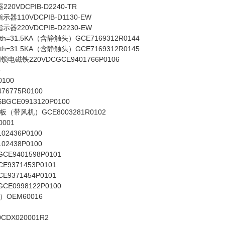
0VDCPIB-D2240-TR
器110VDCPIB-D1130-EW
器220VDCPIB-D2230-EW
th=31.5KA（含静触头）GCE7169312R0144
th=31.5KA（含静触头）GCE7169312R0145
电磁铁220VDCGCE9401766P0106
5
0100
6775R0100
GCE0913120P0100
（带风机）GCE8003281R0102
001
2436P0100
2438P0100
CE9401598P0101
371453P0101
371454P0101
CE0998122P0100
OEM60016
DX020001R2