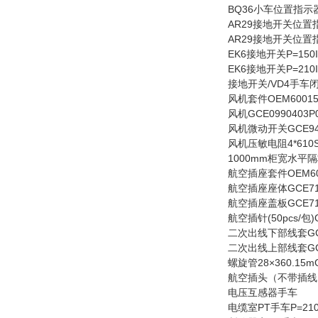
BQ36小车位置指示器22
AR29接地开关位置指示
AR29接地开关位置指示
EK6接地开关P=150I
EK6接地开关P=210I
接地开关/VD4手车闭锁
风机套件OEM6001
风机GCE0990403P
风机微动开关GCE947
风机压敏电阻4*610SB
1000mm柜宽水平隔板
航空插座套件OEM60
航空插座座体GCE710
航空插座盖板GCE710
航空插针(50pcs/包)G
二次出线下部线套GCE9
二次出线上部线套GCE9
螺旋管28×360.15mG
航空插头（不带插线）
电压互感器手车
电缆室PT手车P=210C