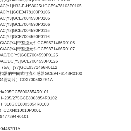
[Y1]H32-F-HS3025/1GCE9478103P0105
[Y1]GCE9478103P0106
[Y3]GCE7004590P0105
[Y3]GCE7004590P0106
[Y2]GCE7004590P0115
[Y2]GCE7004590P0116
/AC[Y4]带整流元件GCE9371466R0105
/AC[Y4]带整流元件GCE9371466R0107
/DC[Y9]GCE7004590P0125
/DC[Y9]GCE7004590P0126
）[Y7]GCE9371466R0112
器的中间式电流互感器GCE9476148R0100
需两片）CDX7005632R1A
=205GCE8003854R0101
205/275GCE8003854R0102
=310GCE8003854R0103
DXN010010P0001
477394R0101
4467R1A