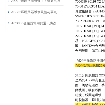
ABB中压断路器维修：关键要点与风险防控
7004590 P0116
70-30 ZYJ63/04 H
真空接触器 SPAJ14
ABB中压断路器维修规范与要点
SWITCHES SETTIN
750203G08061VC1
ACS880变频器常用的通讯协议
110VDC/AC[MO],G
110VDC/AC[Y1],
220VDC/AC[Y3],G
桥，PA6-GF30,GCE
圈，JAN/12分合闸
合闸线圈，OCT/1
VD4中压断路器附件 
VD4
低电压脱扣器 GC
第二分闸脱扣器 220VAC
全系列ABB中高低
圈，闭锁电磁铁，手
闸线圈，吸合线圈，
磁铁，线圈电磁铁，
时脱扣器，延时脱扣
第二分闸脱扣器 220VA