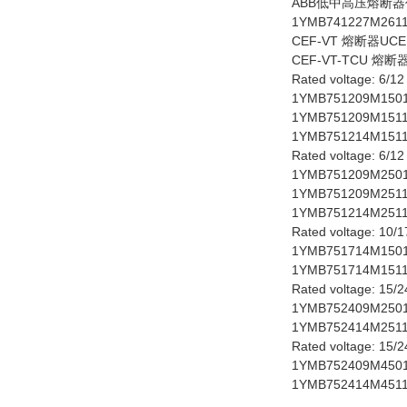
ABB低中高压熔断器代理商
1YMB741227M2611
CEF-VT 熔断器UCE
CEF-VT-TCU 熔断
Rated voltage: 6/12
1YMB751209M1501 
1YMB751209M1511 
1YMB751214M1511 
Rated voltage: 6/12
1YMB751209M2501 
1YMB751209M2511 
1YMB751214M2511 
Rated voltage: 10/1
1YMB751714M1501 
1YMB751714M1511 
Rated voltage: 15/
1YMB752409M2501 
1YMB752414M2511 
Rated voltage: 15/
1YMB752409M4501 
1YMB752414M4511 