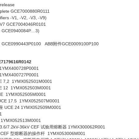
 release
mplete GCE7000880R0111
ifiers -V1, -V2, -V3, -V9)
V4/-V7 GCE7004046R0101
 GCE0940084P....3)
3 GCE0990443P0100 ABB附件GCE0009100P100
179616R0142
MX400728P0001
MX400727P0001
7,2 1YMX052501M0001
 12 1YMX052503M0001
 1YMX052505M0001
CE 17.5 1YMX052507M0001
 UCE 24 1YMX052509M0001
1
1YMX052513M0001
7.2kV-36kV CEF 试验用熔断器 1YMX300062R001
6kV CEF 型熔断器的操作杆 1YMX053006M001