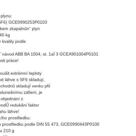
 plynu:
 (SF6) GCE0990253P0103
kem zkapalnûn˘ plyn
 40 kg
 kvality podle
n˘ návod ABB BA 1004, st. 1aÏ 3 GCEA901004P0101
sti práce!
louãit extrémní teploty
vé láhve s SF6 skladují,
echodnû skladují venku pfii
sluneãnímu záfiení, je
 objednání z
odÛ redukãní faktor
ahu láhve!
ího prostfiedku:
 prostfiedku podle DIN 55 473, GCE0990443P0100
ku 210 g