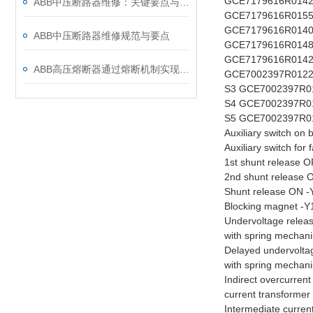
GCE7179616R014
ABB中压断路器维修：关键要点与风险防控
GCE7179616R015
GCE7179616R014
ABB中压断路器维修规范与要点
GCE7179616R014
GCE7179616R014
ABB高压熔断器通过熔断机制实现电路保护，具体作用如下
GCE7002397R012
S3 GCE7002397R0
S4 GCE7002397R0
S5 GCE7002397R01
Auxiliary switch o
Auxiliary switch fo
1st shunt release
2nd shunt release
Shunt release ON 
Blocking magnet -
Undervoltage rele
with spring mechan
Delayed undervolt
with spring mechan
Indirect overcurre
current transforme
Intermediate curre