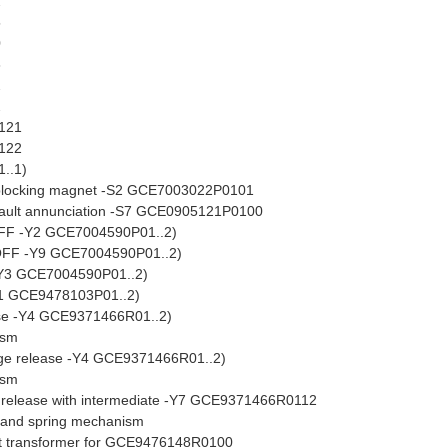
2
5
0
8
2
2
121
122
..1)
n blocking magnet -S2 GCE7003022P0101
r fault annunciation -S7 GCE0905121P0100
 OFF -Y2 GCE7004590P01..2)
 OFF -Y9 GCE7004590P01..2)
-Y3 GCE7004590P01..2)
Y1 GCE9478103P01..2)
ase -Y4 GCE9371466R01..2)
ism
age release -Y4 GCE9371466R01..2)
ism
nt release with intermediate -Y7 GCE9371466R0112
r and spring mechanism
nt transformer for GCE9476148R0100