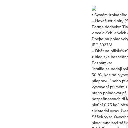
• Systém izolaãního
– Hexafluorid síry
Forma dodávky: Tla
v ocelov˘ch lahvích
Dbejte na poÏadavky
IEC 60376!
– Dbát na pfiíslu‰
z hlediska bezpeãno
Poznámka:
JestliÏe se nedají vy
50 °C, kde se plyno
pfiepravují nebo pfi
vystavení pfiímému 
nutno poÏadovat pfii
bezpeãnostních dÛv
plnûní 0,75 kg/l obs
• Materiál vysou‰ec
Sáãek vysou‰ecího
plnící mnoÏství sáã