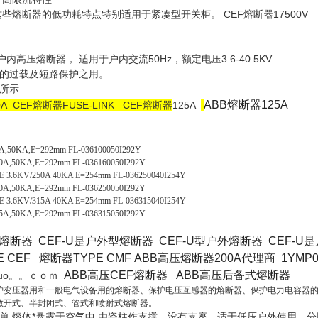
耗特点特别适用于紧凑型开关柜。 CEF熔断器17500V
内高压熔断器， 适用于户内交流50Hz，额定电压3.6-40.5KV
的过载及短路保护之用。
所示
ABB熔断器125A
0A
CEF熔断器FUSE-LINK CEF熔断器
125A
,50KA,E=292mm FL-036100050I292Y
A,50KA,E=292mm FL-036160050I292Y
3.6KV/250A 40KA E=254mm FL-036250040I254Y
A,50KA,E=292mm FL-036250050I292Y
3.6KV/315A 40KA E=254mm FL-036315040I254Y
A,50KA,E=292mm FL-036315050I292Y
型熔断器
CEF-U是户外型熔断器
CEF-U型户外熔断器
CEF-U
E CEF 熔断器
TYPE CMF
ABB高压熔断器200A代理商
1YMP0
ABB高压CEF熔断器
ABB高压后备式熔断器
yishuo。。ｃｏｍ
护变压器用和一般电气设备用的熔断器、保护电压互感器的熔断器、保护电力电容器
敞开式、半封闭式、管式和喷射式熔断器。
单,熔体*暴露于空气中,由瓷柱作支撑，没有支座，适于低压户外使用。