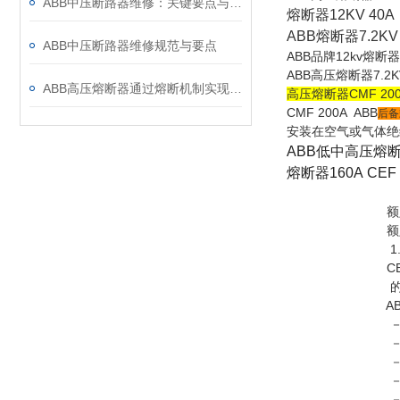
ABB中压断路器维修：关键要点与风险防控
熔断器
12KV 40
ABB熔断器7.2KV 
ABB中压断路器维修规范与要点
ABB品牌12kv熔断
ABB高压熔断器7.2KV
ABB高压熔断器通过熔断机制实现电路保护，具体作用如下
高压熔断器CMF 200
CMF 200A ABB
后备
安装在空气或气体绝
ABB低中高压熔断器代
熔断器160A CE
额定电压：3.6
额定电流：6
1. 
CEF 型高分断能
的。熔断器尺寸
ABB 高压
－低***
－低
－低电
－高开
－高限