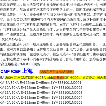
体装在瓷架上，插入两端带有金属插座的瓷盒中,适于低压户内使用。分断
在熔断体内。然后插在支座或直接连在电路上使用。熔断体是两端套有金
有限流作用，可大大提高分断能力,故又称作高分断能力熔断器。若管内抽真
能。由于石英砂,真空和SF6气体均具有较好的绝缘性能，故这种熔断器
体装在由固体产气材料制成的绝缘管内。固体产气材料可采用电工反白纸
产气材料迅速分解产生大量高压气体，从而将电离的气体带电弧在管子两
在一个绝缘支架上，组成熔断器整体。有时绝缘管上端做成可活动式，在
千伏的户外场合。
断电流范围还可分为一般用途熔断器，后备熔断器和全范围熔断器。一般用
的范围。这种熔断器主要用于保护电力变压器和一般电气设备。后备熔断器的
与接触器串联使用，在过载电流小于额定电流4～7倍的范围时，由接触
，还制造出适于各种不同要求的特殊熔断器，如电子熔断器、热熔断器和
B高压熔断器,CMF/CEF现货
上海
MF /CEF
ABB高压后备式熔断器
25A
200A 高压CMF
熔断器
125A abb
后备式
熔断器200a 原装正品 国内
6KV 6A,50KA,E=192mm D=65mm 1YMB531001M0001
KV 10A,50KA,E=192mm D=65mm 1YMB531001M0002
KV 16A,50KA,E=192mm D=65mm 1YMB531001M0003
KV 25A,50KA,E=192mm D=65mm 1YMB531001M0004
KV 40A,50KA,E=192mm D=65mm 1YMB531001M0005