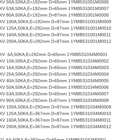
KV 50A,50KA,E=192mm D=65mm 1YMB531001M0006
KV 63A,50KA,E=192mm D=65mm 1YMB531001M0007
KV 80A,50KA,E=192mm D=87mm 1YMB531001M0008
KV 100A,50KA,E=192mm D=87mm 1YMB531001M0009
KV 125A,50KA,E=292mm D=87mm 1YMB531001M0010
KV 160A,50KA,E=292mm D=87mm 1YMB531001M0011
KV 200A,50KA,E=292mm D=87mm 1YMB531001M0012
2KV 6A,50KA,E=292mm D=65mm 1YMB531034M0001
KV 10A,50KA,E=292mm D=65mm 1YMB531034M0002
KV 16A,50KA,E=292mm D=65mm 1YMB531034M0003
KV 25A,50KA,E=292mm D=65mm 1YMB531034M0004
KV 40A,50KA,E=292mm D=65mm 1YMB531034M0005
KV 50A,50KA,E=292mm D=65mm 1YMB531034M0006
KV 63A,50KA,E=292mm D=65mm 1YMB531034M0007
KV 80A,50KA,E=292mm D=87mm 1YMB531034M0008
KV 100A,50KA,E=292mm D=87mm 1YMB531034M0009
KV 125A,50KA,E=367mm D=87mm 1YMB531034M0010
KV 160A,50KA,E=367mm D=87mm 1YMB531034M0011
KV 200A,50KA,E=367mm D=87mm 1YMB531034M0012
KV 6A,50KA,E=292mm D=65mm 1YMB531042M0001