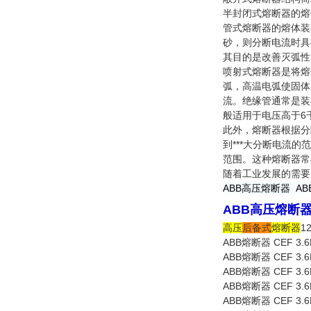
半封闭式熔断器的熔
管式熔断器的熔体装
砂，则分断电流时具
其目的是改善灭弧性
喷射式熔断器是将熔
弧，高温电弧使固体
流。绝缘管通常是装
般适用于电压高于6
此外，熔断器根据分
到***大分断电流
范围。这种熔断器常
随着工业发展的需要
ABB高压熔断器 AB
ABB高压熔断器C
高压
后备式
熔断器
1
ABB
CEF 3.
熔断器
ABB
CEF 3.6
熔断器
ABB
CEF 3.6
熔断器
ABB
CEF 3.6
熔断器
ABB
CEF 3.6
熔断器