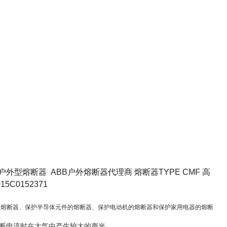
是户外型熔断器 ABB户外熔断器代理商 熔断器
TYPE CMF
高
15C0152371
的熔断器、保护半导体元件的熔断器、保护电动机的熔断器和保护家用电器的熔断
分断电流时在大气中产生较大的声光。