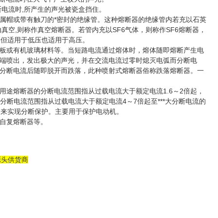
电流时,所产生的声光被瓷盒挡住。
属帽或带有触刀的*密封的绝缘管。这种熔断器的绝缘管内若充以石英
空,则称作真空熔断器。若管内充以SF6气体，则称作SF6熔断器，
不但适用于低压也适用于高压。
板或有机玻璃材料等。当短路电流通过熔体时，熔体随即熔断产生电
端喷出，发出极大的声光，并在交流电流过零时熄灭电弧而分断电
分断电流后随即脱开而跌落，此种喷射式熔断器俗称跌落熔断器。一
途熔断器的分断电流范围指从过载电流大于额定电流1.6～2倍起，
分断电流范围指从过载电流大于额定电流4～7倍起至***大分断电流的
器来实现分断保护。主要用于保护电动机。
自复熔断器等。
源头供货商