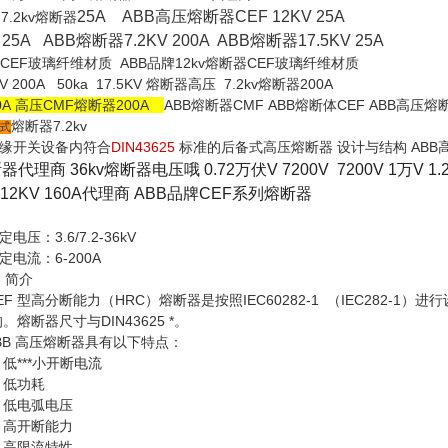
A
25A
ABB高压熔断器CEF 12KV
25A
7.2kv熔断器
25A ABB熔断器7.2KV 200A ABB熔断器17.5KV 25A
器CEF玻璃纤维材质 ABB品牌12kv熔断器CEF玻璃纤维材质
 200A 50ka 17.5KV 熔断器高压 7.2kv熔断器200A
A 高压CMF
熔断器
200A
ABB熔断器CMF ABB熔断体CEF ABB高压熔断
熔断器7.2kv
式
缘开关设备内符合
DIN43625
标准的后备式高压熔断器 设计与结构 ABB高
理商 36kv熔断器电压哦 0.72万伏V 7200V 7200V 1万V 1
F 12KV 160A代理商 ABB品牌CEF系列熔断器
/7.2-36kV
-200A
简介
力（HRC）熔断器是按照IEC60282-1 （IEC282-1）进行
与DIN43625 *。
熔断器具有以下特点：
小开断电流
功耗
弧电压
断能力
流特性