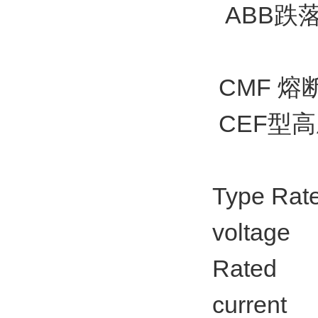
ABB跌
CMF 熔
CEF型
Type Rat
voltage
Rated
current