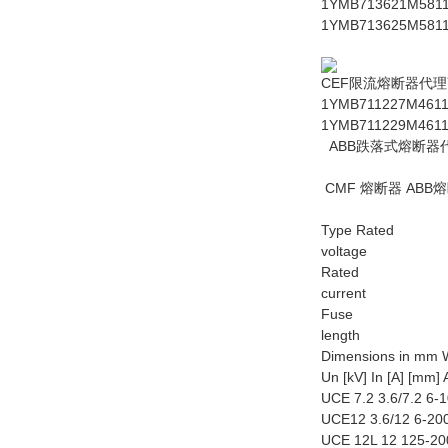
1YMB713621M5811 
1YMB713625M5811 
CEF限流熔断器代
1YMB711227M4611 
1YMB711229M4611 
ABB跌落式熔断器代
CMF 熔断器 AB
Type Rated
voltage
Rated
current
Fuse
length
Dimensions in mm W
Un [kV] In [A] [mm
UCE 7.2 3.6/7.2 6
UCE12 3.6/12 6-20
UCE 12L 12 125-20