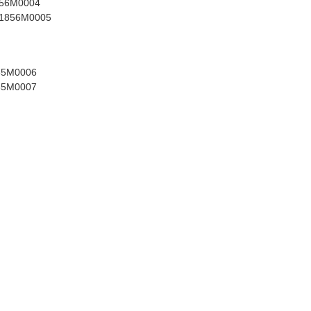
856M0004
31856M0005
85M0006
85M0007