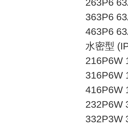
263P6 
363P6 
463P6 
水密型 (IP
216P6W
316P6W
416P6W
232P6W
332P3W