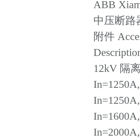
ABB Xiame
中压断路器 / 
附件 Acces
Descriptio
12kV 隔
In=1250A
In=1250A
In=1600A
In=2000A