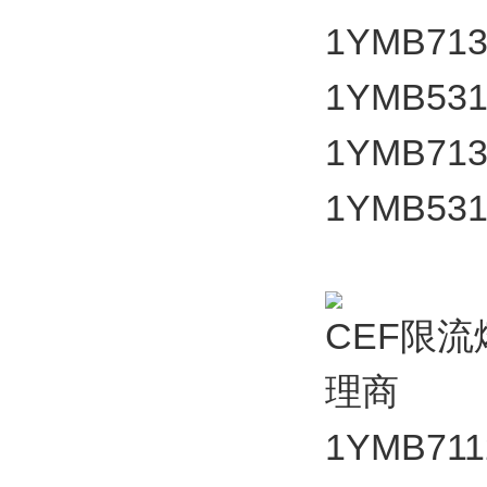
1YMB7136
1YMB531
1YMB7136
1YMB531
CEF限
理商
1YMB7112