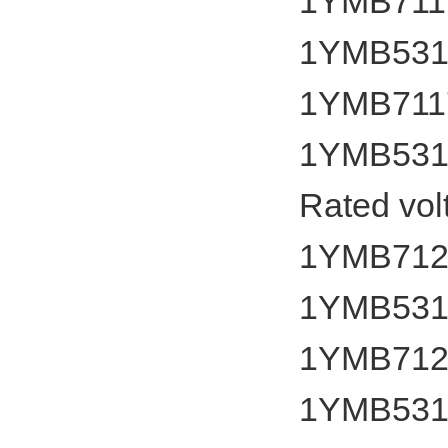
1YMB7117
1YMB531
1YMB7117
1YMB531
Rated vol
1YMB7124
1YMB531
1YMB7124
1YMB531