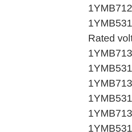
1YMB7127
1YMB531
Rated vol
1YMB7136
1YMB531
1YMB7136
1YMB531
1YMB7136
1YMB531