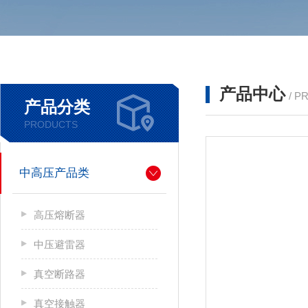
产品中心
/ P
产品分类
PRODUCTS
中高压产品类
高压熔断器
中压避雷器
真空断路器
真空接触器