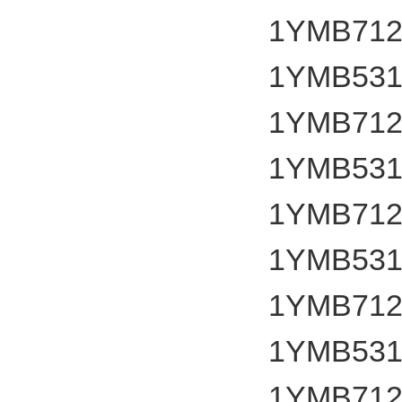
1YMB7124
1YMB531
1YMB7124
1YMB531
1YMB7124
1YMB531
1YMB7124
1YMB531
1YMB7124