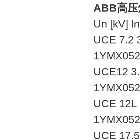
ABB高压熔
Un [kV] 
UCE 7.2 3
1YMX052
UCE12 3.6
1YMX052
UCE 12L 
1YMX052
UCE 17.5 