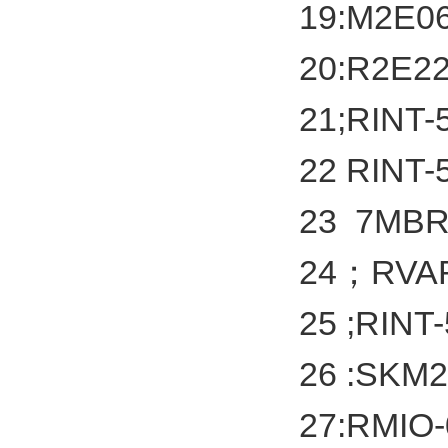
19:M2E
20:R2E
21;RINT
22 RINT
23 7MB
24；RVA
25 ;RI
26 :SKM
27:RMI