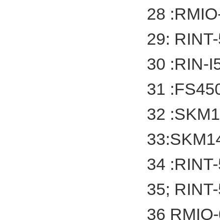
28 :RMI
29: RIN
30 :RIN
31 :FS4
32 :SK
33:SKM
34 :RIN
35; RIN
36 RMI