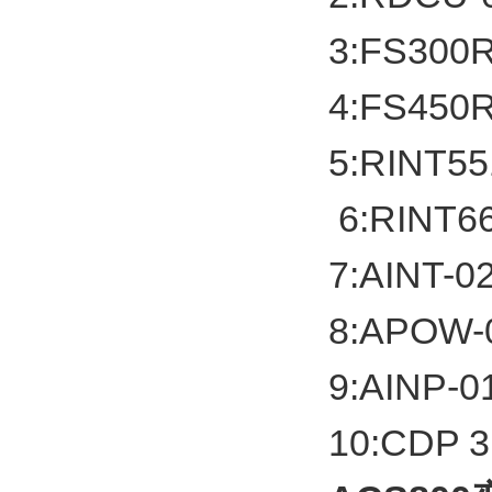
3:FS30
4:FS45
5:RINT
6:RINT
7:AINT-0
8:APOW
9:AINP
10:CDP