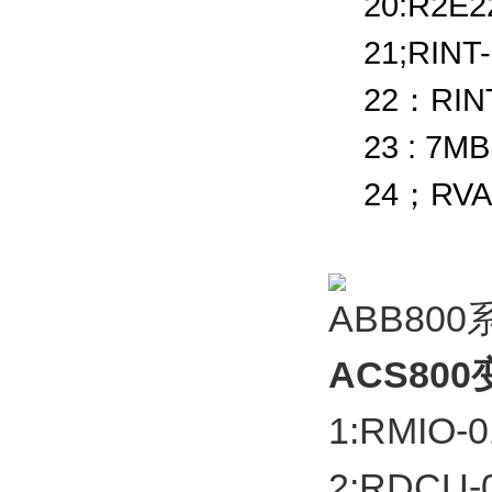
20:R2E2
21;RINT-
22：RINT
23 : 7MB
24；RVAR
ABB80
ACS80
1:RMIO
2:RDCU