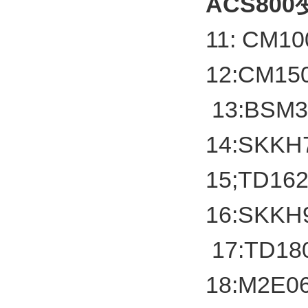
ACS80
11: CM1
12:CM15
13:BSM
14:SKK
15;TD1
16:SKK
17:TD1
18:M2E