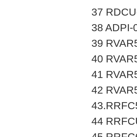
37 RDC
38 ADPI
39 RVA
40 RVA
41 RVA
42 RVA
43.RRF
44 RRF
45 RRF