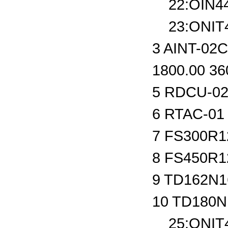
22:OIN
23:ONIT
3 AINT-02
1800.00 36
5 RDCU-0
6 RTAC-01
7 FS300R
8 FS450R
9 TD162N
10 TD180
25:ONIT