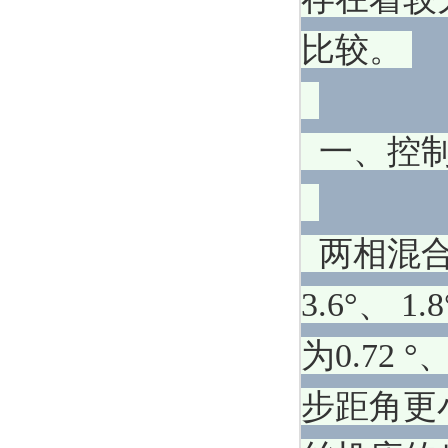
比较。
一、控
两相混合
3.6°、
为0.72
步距角更