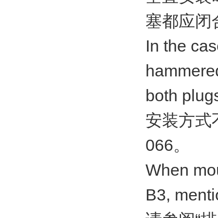
塞都应闭
In the cas
hammered 
both plu
安装方式
066。
When moun
B3, menti