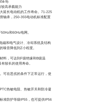
034-9)
有较高承载能力
延长电动机的工作寿命。71-225
轴承，250-355电动机标准配置
50Hz和60Hz电网。
善电磁和电气设计、冷却系统及结构
的噪音降低到Z小程度。
材料，可达到F级绝缘和B级温
组具有较长的使用寿命。
。可在恶劣的条件下正常运行，使
PTC热敏电阻、热敏开关和防冷凝
准防护等级IP55，也可提供IP56