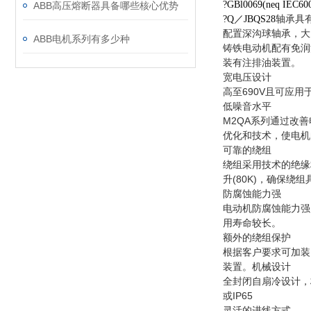
?GBl0069(neq IEC60
ABB高压熔断器具备哪些核心优势
轴承具
?Q／JBQS28
配置深沟球轴承，大大
ABB电机系列有多少种
铸铁电动机配有免润滑
装有注排油装置。
宽电压设计
高至690V且可应用于
低噪音水平
M2QA系列通过改
优化和技术，使电机
可靠的绕组
绕组采用技术的绝缘
升(80K)，确保绕
防腐蚀能力强
电动机防腐蚀能力强
用寿命较长。
额外的绕组保护
根据客户要求可加装
装置。机械设计
全封闭自扇冷设计，标
或IP65
灵活的进线方式