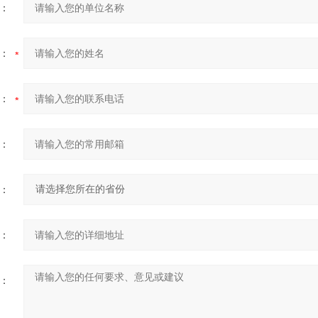
：
：
：
：
：
：
：