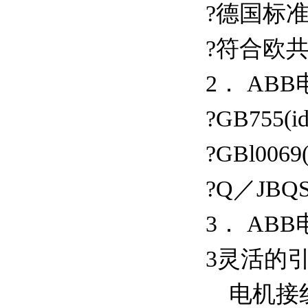
?德国标准D
?符合欧共
2． AB
?GB755(id
?GBl0069(
?Q／JBQS
3． AB
3灵活的
电机接线