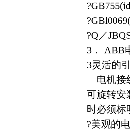
?GB755(id
?GBl0069(
?Q／JBQS
3． AB
3灵活的
电机接线
可旋转安装
时必须标
?美观的