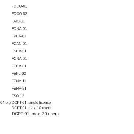
FDCO-01
FDCO-02
FAIO-01
FDNA-01
FPBA-01
FCAN-01
FSCA-01
FCNA-01
FECA-01
FEPL-02
FENA-11
FENA-21
FSO-12
4-bit)
DCPT-01, single licence
DCPT-01, max. 10 users
DCPT-01, max. 20 users