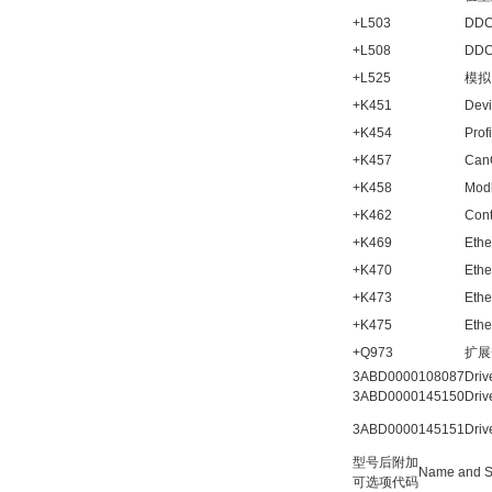
+L503
DDC
+L508
DDC
+L525
模拟
+K451
De
+K454
Pr
+K457
Ca
+K458
Mo
+K462
Co
+K469
Et
+K470
Et
+K473
Eth
+K475
Eth
+Q973
扩展
3ABD0000108087
Dri
3ABD0000145150
Dri
3ABD0000145151
Dri
型号后附加
Name and Sp
可选项代码