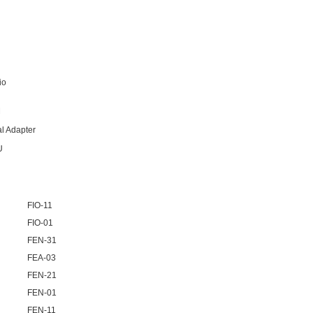
io
M
l Adapter
U
FIO-11
FIO-01
FEN-31
FEA-03
FEN-21
FEN-01
FEN-11