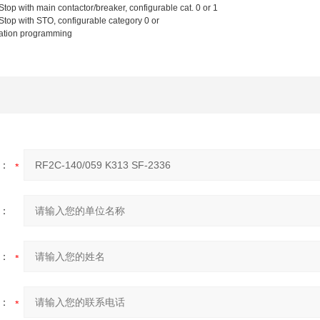
op with main contactor/breaker, configurable cat. 0 or 1
top with STO, configurable category 0 or
cation programming
：
：
：
：