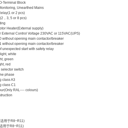
/O-Terminal Block
 Monitoring, Unearthed Mains
elay(1 or 2 pcs)
(2，3, 5 or 8 pcs)
ting
otor Heater(External supply)
or External Control Voltage 230VAC or 115VAC(UPS)
 0 without opening main contactor/breaker
 1 without opening main contactor/breaker
f unexpected start with safety relay
light, white
ght, green
ght, red
 selector switch
one phase
g class A3
g class C1
ur(Only RAL---- colours)
truction
 (只适用于R8~R11)
 (只适用于R8~R11)