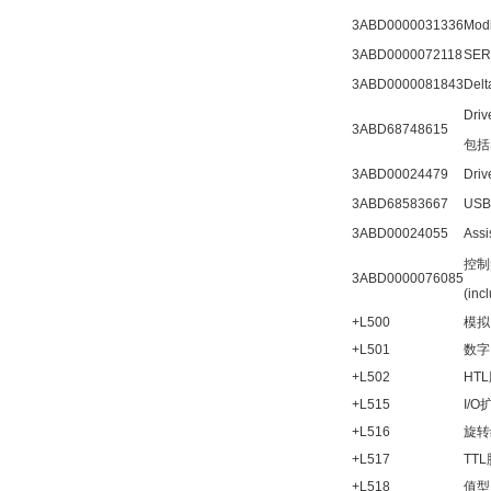
3ABD0000031336
Mo
3ABD0000072118
SE
3ABD0000081843
De
Driv
3ABD68748615
包括
3ABD00024479
Driv
3ABD68583667
USB
3ABD00024055
Assi
控制盘
3ABD0000076085
(inc
+L500
模拟
+L501
数字
+L502
HT
+L515
I/
+L516
旋转
+L517
TT
+L518
值型