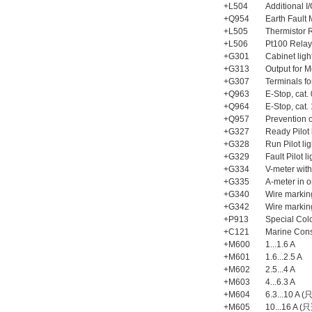
+L504
Additional I
+Q954
Earth Fault
+L505
Thermistor R
+L506
Pt100 Relay
+G301
Cabinet ligh
+G313
Output for M
+G307
Terminals f
+Q963
E-Stop, cat.
+Q964
E-Stop, cat.
+Q957
Prevention o
+G327
Ready Pilot 
+G328
Run Pilot li
+G329
Fault Pilot li
+G334
V-meter with
+G335
A-meter in 
+G340
Wire markin
+G342
Wire markin
+P913
Special Colo
+C121
Marine Cons
+M600
1...1.6 A
+M601
1.6...2.5 A
+M602
2.5...4 A
+M603
4...6.3 A
+M604
6.3...10 A
+M605
10...16 A