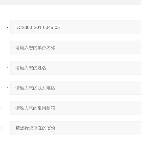
：
：
：
：
：
：