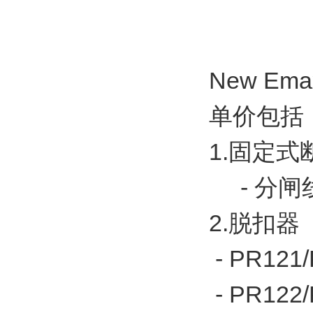
New E
单价包
1.固定式
- 分闸线
2.脱扣器 
- PR121
- PR12