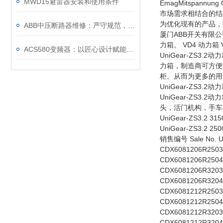
MWD15避雷器安装和使用条件
EmagMitspan
市场需求相结合的结晶。 U
为优化现有的产品，
ABB中压断路器维修：严守规范，筑牢安全运维底线
厦门ABB开关有限公司
力箱。 VD4 动力箱 
ACS580变频器：以匠心设计赋能高效，以严谨规范筑牢根基
UniGear-ZS3
力箱，制造商可方便
柜。从而为更多的用
UniGear-ZS3.
UniGear-ZS3
头，活门机构，手车
UniGear-ZS3
UniGear-ZS3.2
销售编号 Sale No. U [k
CDX6081206R2503 1
CDX6081206R2504
CDX6081206R3203 
CDX6081206R3204
CDX6081212R2503 1
CDX6081212R2504
CDX6081212R3203 
CDX6081212R3204