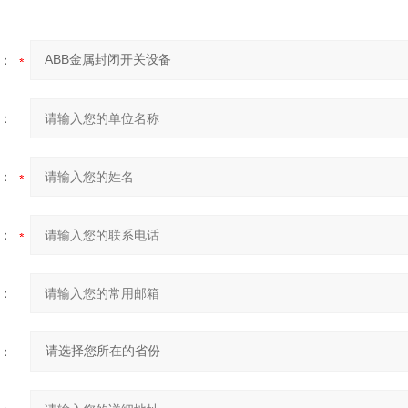
：
：
：
：
：
：