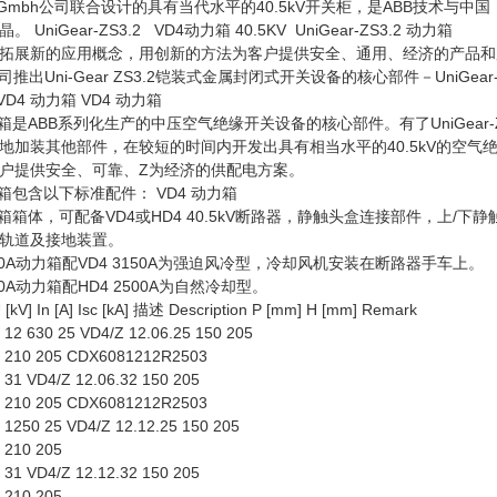
nung Gmbh公司联合设计的具有当代水平的40.5kV开关柜，是ABB技术与中国
niGear-ZS3.2 VD4动力箱 40.5KV UniGear-ZS3.2 动力箱
拓展新的应用概念，用创新的方法为客户提供安全、通用、经济的产品和
推出Uni-Gear ZS3.2铠装式金属封闭式开关设备的核心部件－UniGear-
VD4 动力箱 VD4 动力箱
.2动力箱是ABB系列化生产的中压空气绝缘开关设备的核心部件。有了UniGear-Z
地加装其他部件，在较短的时间内开发出具有相当水平的40.5kV的空气
户提供安全、可靠、Z为经济的供配电方案。
2动力箱包含以下标准配件： VD4 动力箱
.2动力箱箱体，可配备VD4或HD4 40.5kV断路器，静触头盒连接部件，上/下静
轨道及接地装置。
.2 3150A动力箱配VD4 3150A为强迫风冷型，冷却风机安装在断路器手车上。
 2500A动力箱配HD4 2500A为自然冷却型。
V] In [A] Isc [kA] 描述 Description P [mm] H [mm] Remark
2 630 25 VD4/Z 12.06.25 150 205
 210 205 CDX6081212R2503
31 VD4/Z 12.06.32 150 205
 210 205 CDX6081212R2503
250 25 VD4/Z 12.12.25 150 205
 210 205
31 VD4/Z 12.12.32 150 205
 210 205