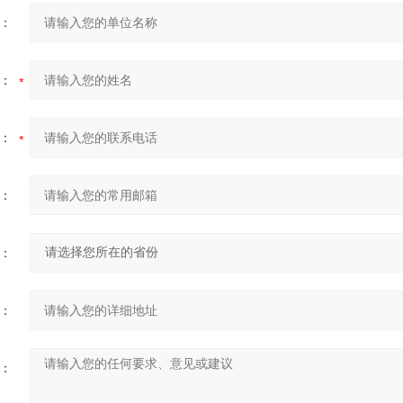
：
：
：
：
：
：
：