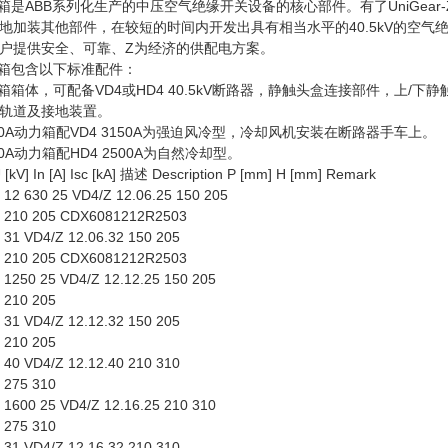
.2动力箱是ABB系列化生产的中压空气绝缘开关设备的核心部件。有了UniGear-Z
地加装其他部件，在较短的时间内开发出具有相当水平的40.5kV的空气
户提供安全、可靠、Z为经济的供配电方案。
2动力箱包含以下标准配件：
.2动力箱箱体，可配备VD4或HD4 40.5kV断路器，静触头盒连接部件，上/下静
轨道及接地装置。
.2 3150A动力箱配VD4 3150A为强迫风冷型，冷却风机安装在断路器手车上。
 2500A动力箱配HD4 2500A为自然冷却型。
V] In [A] Isc [kA] 描述 Description P [mm] H [mm] Remark
2 630 25 VD4/Z 12.06.25 150 205
 210 205 CDX6081212R2503
31 VD4/Z 12.06.32 150 205
 210 205 CDX6081212R2503
250 25 VD4/Z 12.12.25 150 205
 210 205
31 VD4/Z 12.12.32 150 205
 210 205
40 VD4/Z 12.12.40 210 310
 275 310
600 25 VD4/Z 12.16.25 210 310
 275 310
31 VD4/Z 12.16.32 210 310