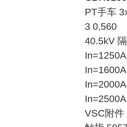
PT手车 3
3 0,560
40.5kV
In=1250A
In=1600A
In=2000A
In=2500A
VSC附件