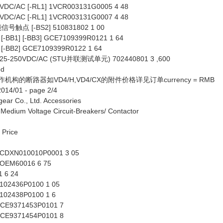
/AC [-RL1] 1VCR003131G0005 4 48
/AC [-RL1] 1VCR003131G0007 4 48
点 [-BS2] 510831802 1 00
BB1] [-BB3] GCE7109399R0121 1 64
BB2] GCE7109399R0122 1 64
50VDC/AC (STU并联测试单元) 702440801 3 ,600
ed
构的断路器如VD4/H,VD4/CX的附件价格详见订单currency = RMB
14/01 - page 2/4
ear Co., Ltd. Accessories
um Voltage Circuit-Breakers/ Contactor
 Price
XN010010P0001 3 05
M60016 6 75
 6 24
2436P0100 1 05
2438P0100 1 6
9371453P0101 7
9371454P0101 8