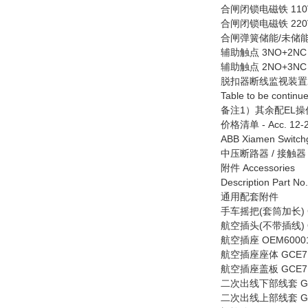
合闸闭锁电磁铁 110VDC
合闸闭锁电磁铁 220VDC
合闸弹簧储能/未储能信号触
辅助触点 3NO+2NC [-
辅助触点 2NO+3NC [-
脱扣器断线监视装置25-2
Table to be continu
备注1）其余配EL操作机
价格清单 - Acc. 12-20
ABB Xiamen Switchg
中压断路器 / 接触器 Medi
附件 Accessories
Description Part No.
通用配套附件
手车摇把(套筒加长) CD
航空插头(不带插线) OE
航空插座 OEM60001
航空插座座体 GCE710
航空插座盖板 GCE710
二次出线下部线套 GCE
二次出线上部线套 GCE