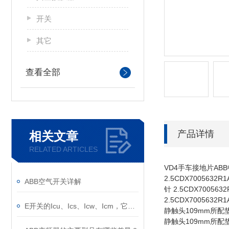
开关
其它
查看全部
产品详情
相关文章
RELATED ARTICLES
VD4手车接地片AB
2.5CDX7005
ABB空气开关详解
针 2.5CDX70
2.5CDX7005632R1
E开关的Icu、Ics、Icw、Icm，它们的意义是什么？
静触头109mm所配垫块2
静触头109mm所配垫块3