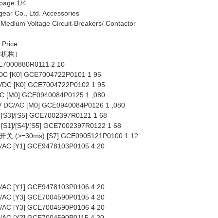
 page 1/4
ear Co., Ltd. Accessories
um Voltage Circuit-Breakers/ Contactor
 Price
作机构）
00880R0111 2 10
[K0] GCE7004722P0101 1 95
 [K0] GCE7004722P0102 1 95
[M0] GCE0940084P0125 1 ,080
DC/AC [M0] GCE0940084P0126 1 ,080
3]/[S5] GCE7002397R0121 1 68
]/[S4]/[S5] GCE7002397R0122 1 68
=30ms) [S7] GCE0905121P0100 1 12
 [Y1] GCE9478103P0105 4 20
 [Y1] GCE9478103P0106 4 20
 [Y3] GCE7004590P0105 4 20
 [Y3] GCE7004590P0106 4 20
 [Y2] GCE7004590P0115 4 20