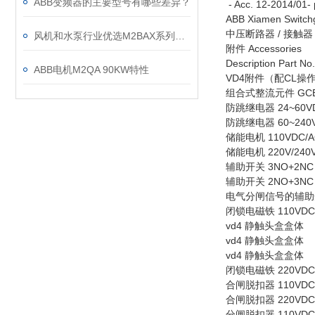
ABB变频器的主要型号有哪些差异？
- Acc. 12-2014/01-
ABB Xiamen Switchg
中压断路器 / 接触器 Medi
风机和水泵行业优选M2BAX系列电机
附件 Accessories
Description Part No.
ABB电机M2QA 90KW特性
VD4附件（配CL操
组合式整流元件 GCE70
防跳继电器 24~60VDC 
防跳继电器 60~240VDC
储能电机 110VDC/AC 
储能电机 220V/240V 
辅助开关 3NO+2NC [S
辅助开关 2NO+3NC [S1
电气分闸信号的辅助开关 (>
闭锁电磁铁 110VDC/AC
vd4 静触头盒盒体
vd4 静触头盒盒体
vd4 静触头盒盒体
闭锁电磁铁 220VDC/AC
合闸脱扣器 110VDC/AC
合闸脱扣器 220VDC/AC
分闸脱扣器 110VDC/AC