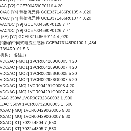
 [Y2] GCE7004590P0116 4 20
C [Y4] 带整流元件 GCE9371466R0105 4 ,020
C [Y4] 带整流元件 GCE9371466R0107 4 ,020
/DC [Y9] GCE7004590P0125 7 74
/DC [Y9] GCE7004590P0126 7 74
 [Y7] GCE9371466R0114 4 ,020
的中间式电流互感器 GCE9476148R0100 1 ,484
94R0101 5 6
作机构） 备注1）
/AC [-MO1] 1VCR004289G0005 4 20
/AC [-MO1] 1VCR004289G0007 4 20
/AC [-MO2] 1VCR002988G0005 5 20
/AC [-MO2] 1VCR002988G0007 5 20
/AC [-MC] 1VCR004291G0005 4 20
/AC [-MC] 1VCR004291G0007 4 20
AC 350W 1VCR007323G0003 1 ,500
AC 350W 1VCR007323G0005 1 ,500
AC [-MU] 1VCR004290G0005 5 80
AC [-MU] 1VCR004290G0007 5 80
C [-KT] 702244804 7 ,550
C [-KT] 702244805 7 ,550