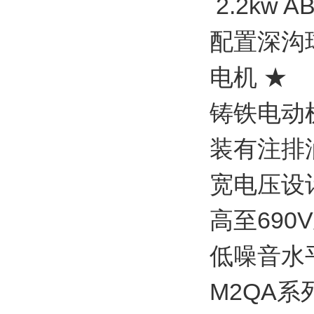
2.2kw 
配置深沟球
电机 ★
铸铁电动
装有注排
宽电压设
高至690
低噪音水
M2QA