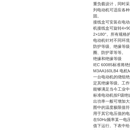
重负载设计，同时采
列电动机可适应各种
固。
接线盒可安装在电动机
机接线盒可旋转4×90
2×180°。所有规
电动机针对不同环境
防护等级、绝缘等级
圈、防护罩等等。
绝缘和绝缘等级
IEC 60085标
M3AA160LB4 电机
一台电动机的绕组绝
定其绝缘等级。工作
能够满足当今工业中
标准电动机按F级绝
出功率一般可增加大
图中的温度极限值符
用于其它电压值的电
在50Hz频率某一
值下运行。下表中给