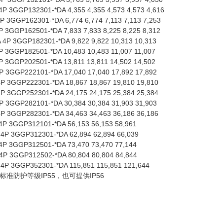
P 3GGP132301-*DA 4,355 4,355 4,573 4,573 4,616
 3GGP162301-*DA 6,774 6,774 7,113 7,113 7,253
 3GGP162501-*DA 7,833 7,833 8,225 8,225 8,312
4P 3GGP182301-*DA 9,822 9,822 10,313 10,313
 3GGP182501-*DA 10,483 10,483 11,007 11,007
 3GGP202501-*DA 13,811 13,811 14,502 14,502
 3GGP222101-*DA 17,040 17,040 17,892 17,892
 3GGP222301-*DA 18,867 18,867 19,810 19,810
 3GGP252301-*DA 24,175 24,175 25,384 25,384
 3GGP282101-*DA 30,384 30,384 31,903 31,903
 3GGP282301-*DA 34,463 34,463 36,186 36,186
4P 3GGP312101-*DA 56,153 56,153 58,961
4P 3GGP312301-*DA 62,894 62,894 66,039
4P 3GGP312501-*DA 73,470 73,470 77,144
4P 3GGP312502-*DA 80,804 80,804 84,844
4P 3GGP352301-*DA 115,851 115,851 121,644
准防护等级IP55，也可提供IP56