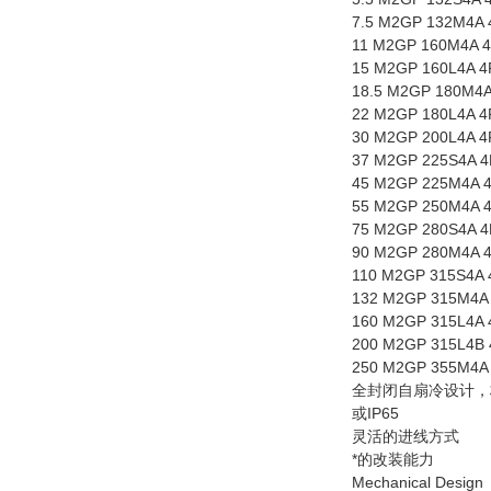
7.5 M2GP 132M4A 4
11 M2GP 160M4A 4P
15 M2GP 160L4A 4P
18.5 M2GP 180M4A 
22 M2GP 180L4A 4P
30 M2GP 200L4A 4P
37 M2GP 225S4A 4P
45 M2GP 225M4A 4P
55 M2GP 250M4A 4P
75 M2GP 280S4A 4P
90 M2GP 280M4A 4P
110 M2GP 315S4A 
132 M2GP 315M4A 
160 M2GP 315L4A 
200 M2GP 315L4B 
250 M2GP 355M4A 
全封闭自扇冷设计，标
或IP65
灵活的进线方式
*的改装能力
Mechanical Design