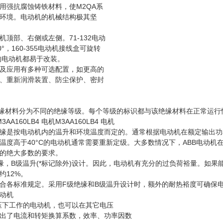
用强抗腐蚀铸铁材料，使M2QA系
环境。电动机的机械结构极其坚
顶部、右侧或左侧。71-132电动
°，160-355电动机接线盒可旋转
格的电动机都易于改装。
及应用有多种可选配置，如更高的
、重新润滑装置、防尘保护、密封
准将绝缘材料分为不同的绝缘等级。每个等级的标识都与该绝缘材料在正常运行情
M3AA160LB4 电机M3AA160LB4 电机
缘是按电动机内的温升和环境温度而定的。通常根据电动机在额定输出功率
温度高于40°C的电动机通常需要重新定级。大多数情况下，ABB电动机
的绝大多数的要求。
缘，B级温升(*标记除外)设计。因此，电动机有充分的过负荷裕量。如果
约12%。
合各标准规定。采用F级绝缘和B级温升设计时，额外的耐热裕度可确保
动机
电压下工作的电动机，也可以在其它电压
出了电流和转矩换算系数，效率、功率因数