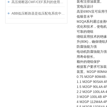
装有注排油装置。
高压熔断器CMF/CEF系列的使用和更换
宽电压设计
高至690V且可应用于
ABB低压断路器是低压配电系统中的核心保护设备
低噪音水平
M2QA系列通过改
优化和技术，使电机
可靠的绕组
绕组采用技术的绝缘
升(80K)，确保绕
防腐蚀能力强
电动机防腐蚀能力强
用寿命较长。
额外的绕组保护
根据客户要求可加装
装置。M2GP 80M4A 4P
0.75 M2GP 80M4B 4
1.1 M2GP 90S4A 4P
1.5 M2GP 90L4A 4P
2.2 M2GP 100L4A 4
3 M2GP 100L4B 4P 
4 M2GP 112M4A 4P 
5.5 M2GP 132S4A 4