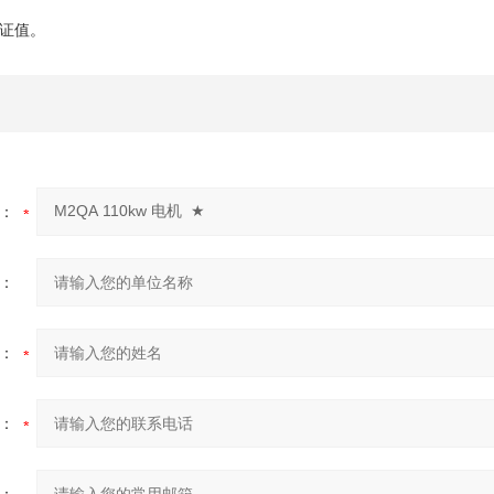
证值。
：
：
：
：