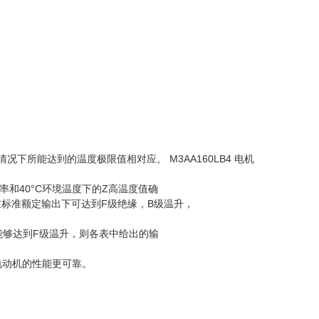
况下所能达到的温度极限值相对应。 M3AA160LB4 电机
和40°C环境温度下的Z高温度值确
在标准额定输出下可达到F级绝缘，B级温升，
能够达到F级温升，则各表中给出的输
电动机的性能更可靠。