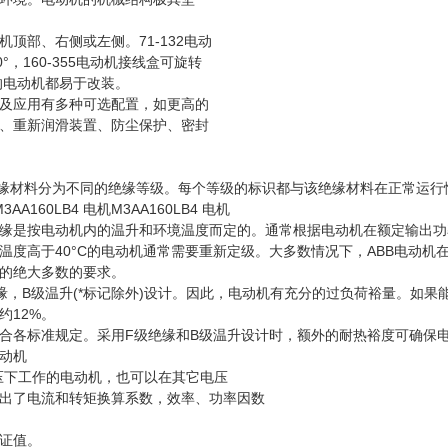
顶部、右侧或左侧。71-132电动
°，160-355电动机接线盒可旋转
格的电动机都易于改装。
及应用有多种可选配置，如更高的
、重新润滑装置、防尘保护、密封
准将绝缘材料分为不同的绝缘等级。每个等级的标识都与该绝缘材料在正常运行情
M3AA160LB4 电机M3AA160LB4 电机
缘是按电动机内的温升和环境温度而定的。通常根据电动机在额定输出功率
温度高于40°C的电动机通常需要重新定级。大多数情况下，ABB电动机
的绝大多数的要求。
缘，B级温升(*标记除外)设计。因此，电动机有充分的过负荷裕量。如果
约12%。
合各标准规定。采用F级绝缘和B级温升设计时，额外的耐热裕度可确保
动机
电压下工作的电动机，也可以在其它电压
出了电流和转矩换算系数，效率、功率因数
证值。