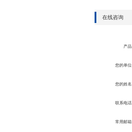
在线咨询
产品
您的单位
您的姓名
联系电话
常用邮箱