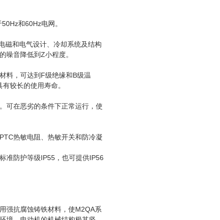
50Hz和60Hz电网。
善电磁和电气设计、冷却系统及结构
的噪音降低到Z小程度。
材料，可达到F级绝缘和B级温
组具有较长的使用寿命。
。可在恶劣的条件下正常运行，使
PTC热敏电阻、热敏开关和防冷凝
准防护等级IP55，也可提供IP56
用强抗腐蚀铸铁材料，使M2QA系
环境。电动机的机械结构极其坚