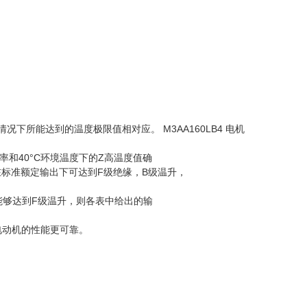
况下所能达到的温度极限值相对应。 M3AA160LB4 电机
和40°C环境温度下的Z高温度值确
在标准额定输出下可达到F级绝缘，B级温升，
能够达到F级温升，则各表中给出的输
电动机的性能更可靠。