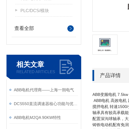
PLC/DCS/模块
查看全部
相关文章
RELATED ARTICLES
产品详情
ABB电机代理商——上海一朔电气
ABB变频电机 7.5k
ABB电机 高效电机 
DCS550直流调速器核心功能与优势体现在以下方面
搅拌电机 转速1500/
轴承具有较高承载
ABB电机M2QA 90KW特性
配置深沟球轴承，大大
铸铁电动机配有免润滑