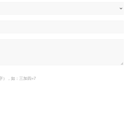
字），如：三加四=7