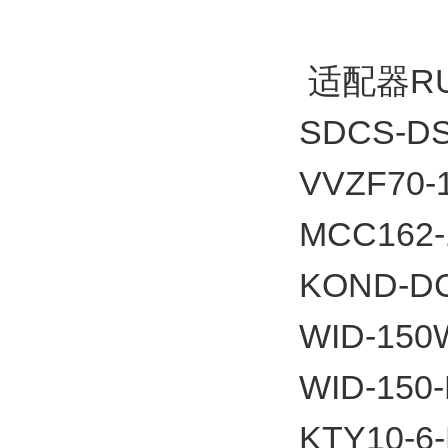
适配器RU
SDCS-DS
VVZF70-1
MCC162-
KOND-D
WID-150
WID-150
KTY10-6