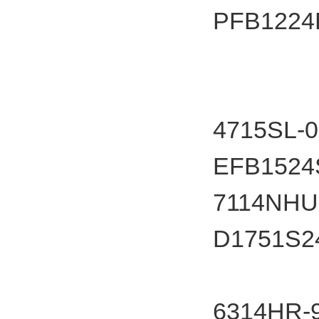
PFB12
4715SL-
EFB1524
7114NHU
D1751S
6314HR-9