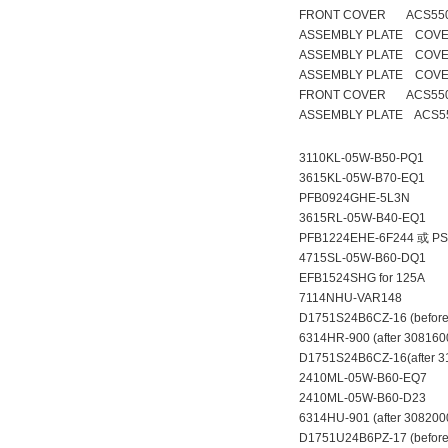
FRONT COVER ACS550 
ASSEMBLY PLATE COVE
ASSEMBLY PLATE COVE
ASSEMBLY PLATE COVE
FRONT COVER ACS550
ASSEMBLY PLATE ACS55
3110KL-05W-B50-PQ1
3615KL-05W-B70-EQ1
PFB0924GHE-5L3N
3615RL-05W-B40-EQ1
PFB1224EHE-6F244 
4715SL-05W-B60-DQ1
EFB1524SHG for 125A
7114NHU-VAR148
D1751S24B6CZ-16 (befor
6314HR-900 (after 30816
D1751S24B6CZ-16(after 3
2410ML-05W-B60-EQ
2410ML-05W-B60-D23
6314HU-901 (after 308200
D1751U24B6PZ-17 (before