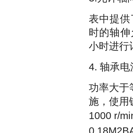
表中提供
时的轴伸允
小时进行
4. 轴承电
功率大于
施，使用
1000 r
0.18
M2B