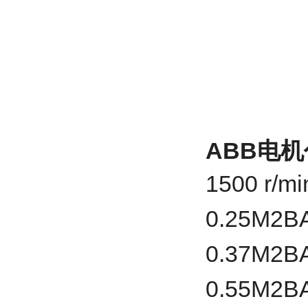
ABB电
1500 r
0.25
M2B
0.37
M2B
0.55
M2B