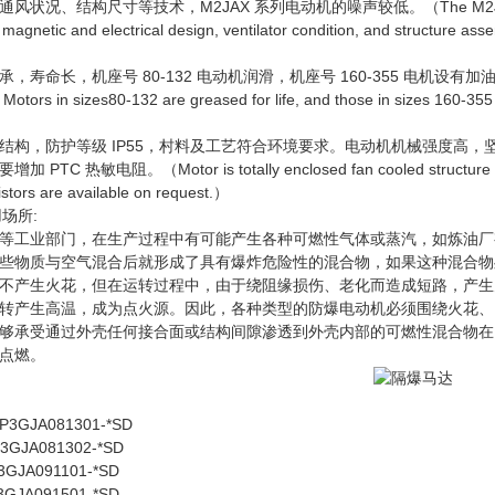
、结构尺寸等技术，M2JAX 系列电动机的噪声较低。（The M2JAX range has bee
magnetic and electrical design, ventilator condition, and structure as
，机座号 80-132 电动机润滑，机座号 160-355 电机设有加油装置。（Motors ar
. Motors in sizes80-132 are greased for life, and those in sizes 160-35
结构，防护等级 IP55，村料及工艺符合环境要求。电动机机械强度高，坚
热敏电阻。（Motor is totally enclosed fan cooled structure with IP
stors are available on request.）
场所:
等工业部门，在生产过程中有可能产生各种可燃性气体或蒸汽，如炼油厂
些物质与空气混合后就形成了具有爆炸危险性的混合物，如果这种混合物
不产生火花，但在运转过程中，由于绕阻缘损伤、老化而造成短路，产生
转产生高温，成为点火源。因此，各种类型的防爆电动机必须围绕火花、电
够承受通过外壳任何接合面或结构间隙渗透到外壳内部的可燃性混合物在
点燃。
P
3GJA081301-*SD
3GJA081302-*SD
3GJA091101-*SD
3GJA091501-*SD