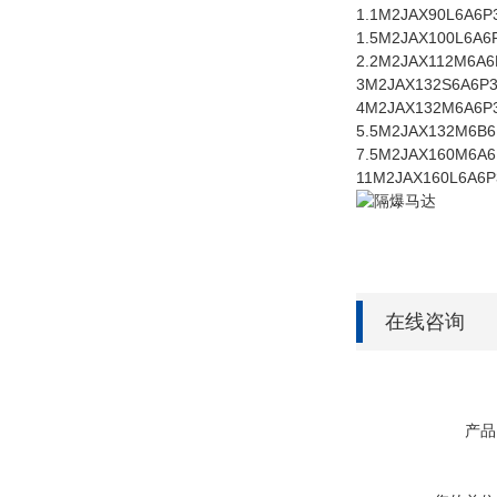
1.1
M2JAX
90L6A
6P
1.5
M2JAX
100L6A
6
2.2
M2JAX
112M6A
6
3
M2JAX
132S6A
6P
4
M2JAX
132M6A
6P
5.5
M2JAX
132M6B
6
7.5
M2JAX
160M6A
6
11
M2JAX
160L6A
6P
在线咨询
产品