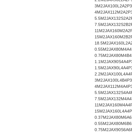
3
M2JAX
100L2A
2P
3
4
M2JAX
112M2A
2P
5.5
M2JAX
132S2A
2
7.5
M2JAX
132S2B
2
11
M2JAX
160M2A
2
15
M2JAX
160M2B
2
18.5
M2JAX
160L2A
0.55
M2JAX
80M4A
4
0.75
M2JAX
80M4B
4
1.1
M2JAX
90S4A
4P
1.5
M2JAX
90L4A
4P
2.2
M2JAX
100L4A
4
3
M2JAX
100L4B
4P
3
4
M2JAX
112M4A
4P
5.5
M2JAX
132S4A
4
7.5
M2JAX
132M4A
4
11
M2JAX
160M4A
4
15
M2JAX
160L4A
4P
0.37
M2JAX
80M6A
6
0.55
M2JAX
80M6B
6
0.75
M2JAX
90S6A
6