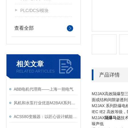
PLC/DCS/模块
查看全部
相关文章
RELATED ARTICLES
产品详情
ABB电机代理商——上海一朔电气
M2JAX高效隔爆型
面或结构间隙渗透到
风机和水泵行业优选M2BAX系列电机
M2JAX 系列防爆电机符合
IEC IE2 高效等
ACS580变频器：以匠心设计赋能高效，以严谨规范筑牢根基
M2JAX
隔爆马达
技
噪声低