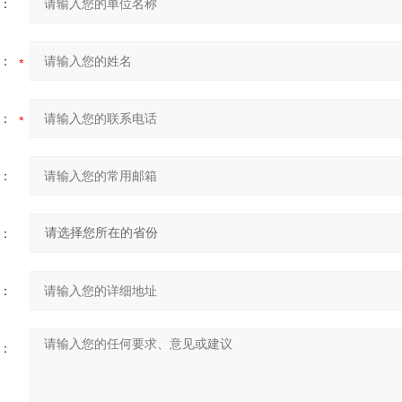
：
：
：
：
：
：
：