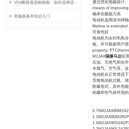
通过优化电磁设计、通风状况
VD4断路器选购指南：如何选择适合的电力保护“卫士”
means of improving 
轴承负载能力高
变频器基本知识入门
电动机选用深沟球轴承，寿命长
lifetime is extended
可靠性好
电动机为全封闭风冷
核。并可根据用户需要增加 PTC 
property. PTCthermi
M2JAX
隔爆马达
应用
石油、天然气和化学
水煤气、空气等。这
电动机在正常情况下
导致电动机过载、堵
防爆形式，其外壳能
的爆炸性气体环境的
0.75
M2JAX
80M2A
2
1.1
M2JAX
80M2B
2P
1.5
M2JAX
90S2A
2P
2.2
M2JAX
90L2A
2P