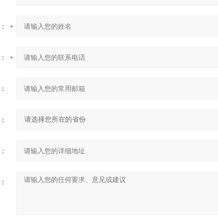
：
：
：
：
：
：