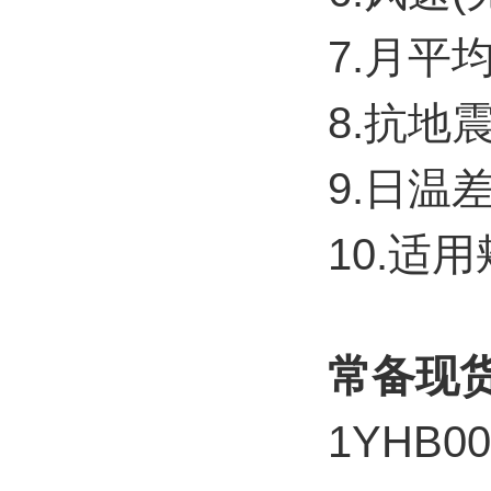
7.月平均
8.抗地震
9.日温差(
10.适用颊
常备现
1YHB0