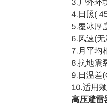
3.户外环境温
4.日照( 45
5.覆冰厚度
6.风速(无冰
7.月平均相
8.抗地震裂
9.日温差(C
10.适用颊率:
高压避雷