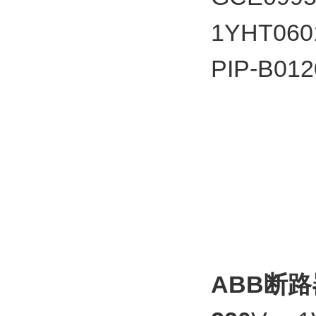
1YHT06
PIP-B0
ABB断路