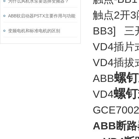
为什么风机水泵要选择变频器？
触点2开3闭 
ABB软启动器PSTX主要作用与功能
BB3] 
变频电机和标准电机的区别
VD4插片式
VD4插拔式辅
螺钉
ABB
螺钉
VD4
GCE7002
ABB断路