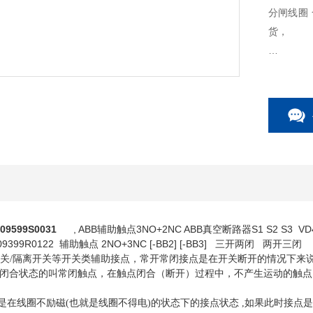
分闸线圈 
货，
产品千万
可邮寄或
9599S0031
, ABB辅助触点3NO+2NC ABB真空断路器S1 S2 S3 V
09399R0122 辅助触点 2NO+3NC [-BB2] [-BB3] 三开两闭 两开
荷开关/隔离开关等开关类辅助接点，常开常闭接点是在开关断开的情况下来
闭合状态的叫常闭触点，在触点闭合（断开）过程中，不产生运动的触点
就是在线圈不励磁(也就是线圈不得电)的状态下的接点状态 ,如果此时接点