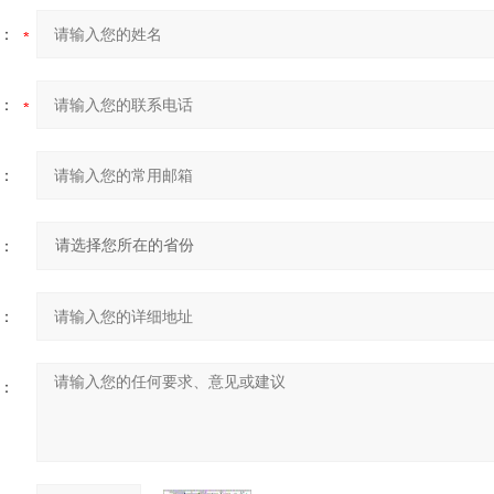
：
：
：
：
：
：