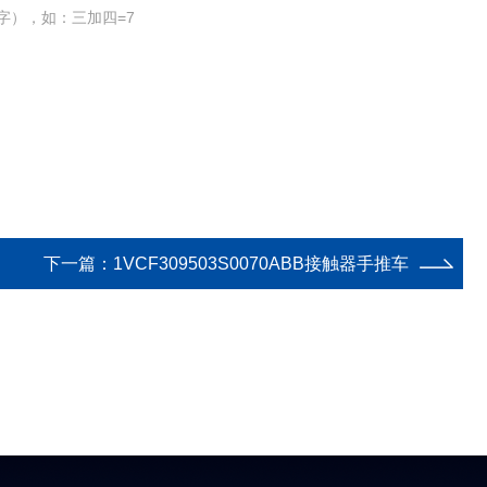
字），如：三加四=7
下一篇：
1VCF309503S0070ABB接触器手推车