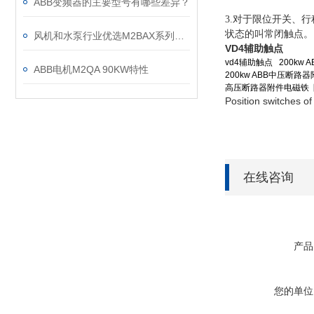
ABB变频器的主要型号有哪些差异？
3.对于限位开关、
状态的叫常闭触点。
风机和水泵行业优选M2BAX系列电机
VD4辅助触点
vd4辅助触点 200kw
ABB电机M2QA 90KW特性
200kw ABB中压断路
高压断路器附件电磁铁 防跳
Position switches of
在线咨询
产品
您的单位