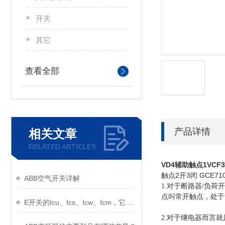
开关
其它
查看全部
产品详情
相关文章
RELATED ARTICLES
VD4辅助触点1VCF30
触点2开3闭 GCE71
ABB空气开关详解
1.对于断路器/负
点叫常开触点，处于
E开关的Icu、Ics、Icw、Icm，它们的意义是什么？
2.对于继电器而言