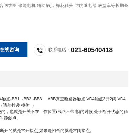
合闸线圈 储能电机 辅助触点 梅花触头 防跳继电器 底盘车等长期备
种我们只有原装这一种。 具体价格请联系咨询 可提供断路器维修服务
者上门维修。
021-60540418
在线咨询
联系电话：
D4触点-BB1 -BB2 -BB3 ABB真空断路器触点 VD4触点3开2闭 VD4
三闭 （请勿抄袭 模仿 ）
说的，也就是开关不在工作位置(线路不带电)的时候,处于断开状态的触
叫静触点。
是断开的就是常开接点,如果是闭合的就是常闭接点。