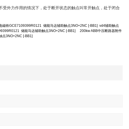
即不受外力作用的情况下，处于断开状态的触点叫常开触点，处于闭合
CE7109399R0121 储能马达辅助触点3NO+2NC [-BB1] vd4辅助触点
R0121 储能马达辅助触点3NO+2NC [-BB1] 200kw ABB中压断路器附件
O+2NC [-BB1]