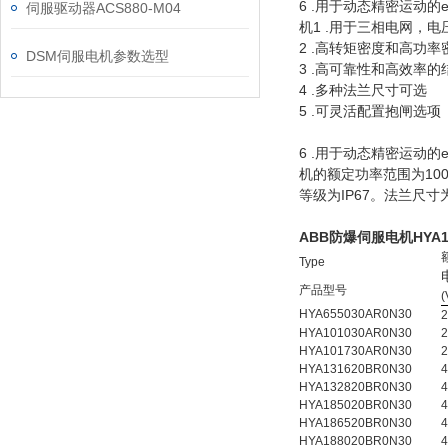
6 .用于动态精密运动
伺服驱动器ACS880-M04
机1 .用于三相电网，电压范
2 .高转矩密度和高功
DSM伺服电机参数选型
3 .高可靠性和高效率的
4 .多种法兰尺寸可选
5 .可灵活配置抱闸选项
6 .用于动态精密运动
机的额定功率范围为100
等级为IP67。法兰尺寸
ABB防爆伺服电机
HYA1
Type
产品型号
(
HYA655030AR0N30
2
HYA101030AR0N30
2
HYA101730AR0N30
2
HYA131620BR0N30
4
HYA132820BR0N30
4
HYA185020BR0N30
4
HYA186520BR0N30
4
HYA188020BR0N30
4