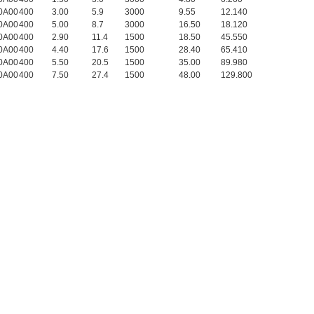
0A00
400
3.00
5.9
3000
9.55
12.140
0A00
400
5.00
8.7
3000
16.50
18.120
0A00
400
2.90
11.4
1500
18.50
45.550
0A00
400
4.40
17.6
1500
28.40
65.410
0A00
400
5.50
20.5
1500
35.00
89.980
0A00
400
7.50
27.4
1500
48.00
129.800