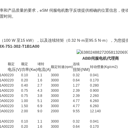
率和产品质量的要求，eSM 伺服电机数字反馈提供精确的位置信息，使
置时间。
00 W 至15 kW），以及连续转矩（0.32 N·m至95.5 N·m），为您
X-751-302-T1B1A00
B伺服电机代理商
额定
额定
堵转
连续
额定转速(rpm)
转动惯量(Kg/cm2)
电压(V)
功率(Kw)
电流(A)
扭矩(NM)
1A00
220
0.10
1.1
3000
0.32
0.041
1A00
220
0.20
1.6
3000
0.64
0.170
1A00
220
0.40
2.7
3000
1.27
0.280
1A00
220
0.75
4.3
3000
2.39
0.900
1A00
220
0.75
3.8
3000
2.39
2.260
0A00
220
1.00
5.1
2000
4.77
6.260
0A00
220
1.50
6.9
3000
4.77
6.260
0A00
220
2.00
9.0
2000
9.55
12.140
1A00
220
0.10
1.1
3000
0.32
0.041
1A00
220
0.20
1.6
3000
0.64
0.170