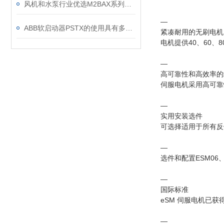
风机和水泵行业优选M2BAX系列电机
—
ABB软启动器PSTX的使用具有多方面的重要意义
紧凑耐用的无刷电机
电机提供40、60、
—
高可靠性和高效率的
伺服电机采用高可靠
—
实用安装选件
可选择适用于所有反
—
选件和配置ESM06、E
—
国际标准
eSM 伺服电机已获得
—