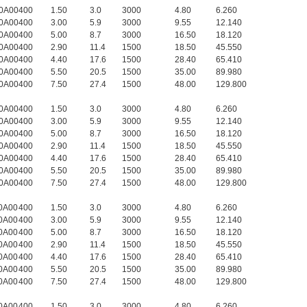
0A00
400
1.50
3.0
3000
4.80
6.260
0A00
400
3.00
5.9
3000
9.55
12.140
0A00
400
5.00
8.7
3000
16.50
18.120
0A00
400
2.90
11.4
1500
18.50
45.550
0A00
400
4.40
17.6
1500
28.40
65.410
0A00
400
5.50
20.5
1500
35.00
89.980
0A00
400
7.50
27.4
1500
48.00
129.800
0A00
400
1.50
3.0
3000
4.80
6.260
0A00
400
3.00
5.9
3000
9.55
12.140
0A00
400
5.00
8.7
3000
16.50
18.120
0A00
400
2.90
11.4
1500
18.50
45.550
0A00
400
4.40
17.6
1500
28.40
65.410
0A00
400
5.50
20.5
1500
35.00
89.980
0A00
400
7.50
27.4
1500
48.00
129.800
0A00
400
1.50
3.0
3000
4.80
6.260
0A00
400
3.00
5.9
3000
9.55
12.140
0A00
400
5.00
8.7
3000
16.50
18.120
0A00
400
2.90
11.4
1500
18.50
45.550
0A00
400
4.40
17.6
1500
28.40
65.410
0A00
400
5.50
20.5
1500
35.00
89.980
0A00
400
7.50
27.4
1500
48.00
129.800
0A00
400
1.50
3.0
3000
4.80
6.260