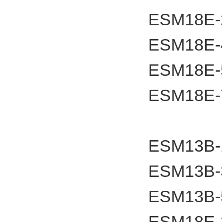
ESM18E-
ESM18E-
ESM18E-
ESM18E-
ESM13B-
ESM13B-
ESM13B-
ESM18E-