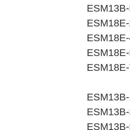
ESM13B-
ESM18E-
ESM18E-
ESM18E-
ESM18E-
ESM13B-
ESM13B-
ESM13B-