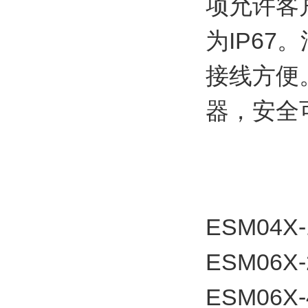
项允许客
为IP67
接线方便。
器，安全
ESM04X-
ESM06X-
ESM06X-