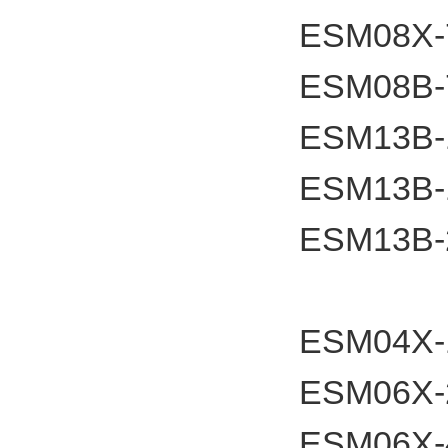
ESM08X-
ESM08B-
ESM13B-
ESM13B-
ESM13B-
ESM04X-
ESM06X-
ESM06X-