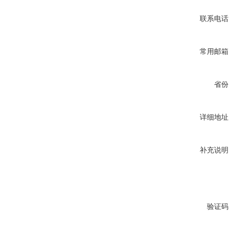
联系电话
常用邮箱
省份
详细地址
补充说明
验证码