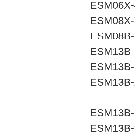
ESM06X-
ESM08X-
ESM08B-
ESM13B-
ESM13B-
ESM13B-
ESM13B-
ESM13B-