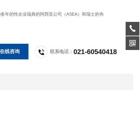
0多年的性企业瑞典的阿西亚公司（ASEA）和瑞士的布
（BBC Brown Boveri） 在1988年合并而成。两公司分
883年和1891年。ABB直流调速器代理商
021-60540418
在线咨询
联系电话：