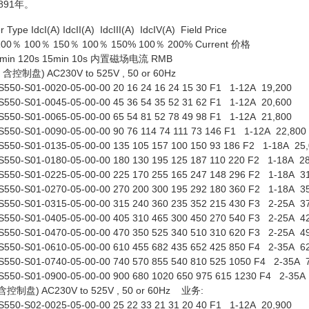
891年。
Type IdcI(A) IdcII(A) IdcIII(A) IdcIV(A) Field Price
 100％ 150％ 100％ 150% 100％ 200% Current 价格
5min 120s 15min 10s 内置磁场电流 RMB
 含控制盘) AC230V to 525V , 50 or 60Hz
50-S01-0020-05-00-00 20 16 24 16 24 15 30 F1 1-12A 19,200
50-S01-0045-05-00-00 45 36 54 35 52 31 62 F1 1-12A 20,600
50-S01-0065-05-00-00 65 54 81 52 78 49 98 F1 1-12A 21,800
50-S01-0090-05-00-00 90 76 114 74 111 73 146 F1 1-12A 22,800
550-S01-0135-05-00-00 135 105 157 100 150 93 186 F2 1-18A 25
50-S01-0180-05-00-00 180 130 195 125 187 110 220 F2 1-18A 2
550-S01-0225-05-00-00 225 170 255 165 247 148 296 F2 1-18A 3
550-S01-0270-05-00-00 270 200 300 195 292 180 360 F2 1-18A 3
550-S01-0315-05-00-00 315 240 360 235 352 215 430 F3 2-25A 3
550-S01-0405-05-00-00 405 310 465 300 450 270 540 F3 2-25A 4
550-S01-0470-05-00-00 470 350 525 340 510 310 620 F3 2-25A 4
550-S01-0610-05-00-00 610 455 682 435 652 425 850 F4 2-35A 6
550-S01-0740-05-00-00 740 570 855 540 810 525 1050 F4 2-35A 
550-S01-0900-05-00-00 900 680 1020 650 975 615 1230 F4 2-35A
控制盘) AC230V to 525V , 50 or 60Hz 业务:
50-S02-0025-05-00-00 25 22 33 21 31 20 40 F1 1-12A 20,900