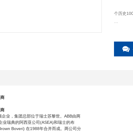
个历史10
朗勃法瑞公司
别成立于1
理商
理商
0强企业，集团总部位于瑞士苏黎世。ABB由两
企业瑞典的阿西亚公司(ASEA)和瑞士的布
rown Boveri) 在1988年合并而成。两公司分