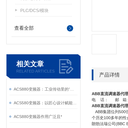
PLC/DCS/模块
查看全部
相关文章
RELATED ARTICLES
产品详情
ACS880变频器：工业传动里的“全能底座”
ABB直流调速器代
电 话： 邮 箱:
ACS580变频器：以匠心设计赋能高效，以严谨规范筑牢根基
ABB直流调速器代
ABB集团位列50
ACS880变频器作用广泛且*
个历史100多年的性
朗勃法瑞公司(BBC B