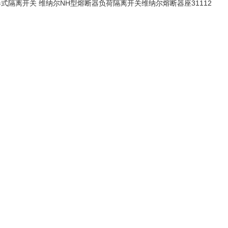
器式隔离开关 维纳尔NH型熔断器负荷隔离开关维纳尔熔断器座31112