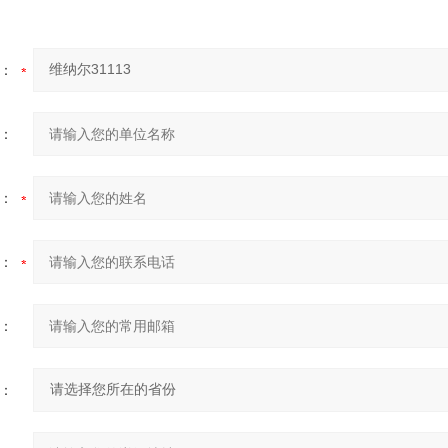
：
：
：
：
：
：