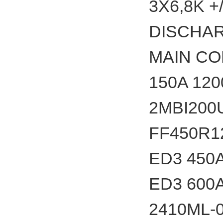
3X6,8K 
DISCHAR
MAIN C
150A 12
2MBI2
FF45
ED3 4
ED3 6
2410