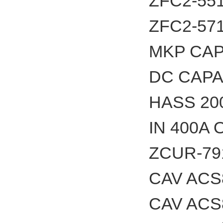
ZFC2-5
ZFC2-5
MKP CA
DC CAP
HASS 2
IN 400A
ZCUR-
CAV ACS
CAV ACS