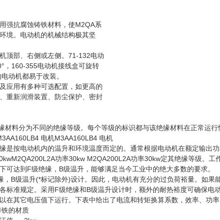
用强抗腐蚀铸铁材料，使M2QA系
环境。电动机的机械结构极其坚
顶部、右侧或左侧。71-132电动
°，160-355电动机接线盒可旋转
格的电动机都易于改装。
及应用有多种可选配置，如更高的
、重新润滑装置、防尘保护、密封
准将绝缘材料分为不同的绝缘等级。每个等级的标识都与该绝缘材料在正常运行情
M3AA160LB4 电机M3AA160LB4 电机
是按电动机内的温升和环境温度而定的。通常根据电动机在额定输出功率和40°
率30kwM2QA200L2A功率30kw M2QA200L2A功率30kw定其绝
下可达到F级绝缘，B级温升，能够满足当今工业中的绝大多数的要求。
缘，B级温升(*标记除外)设计。因此，电动机有充分的过负荷裕量。如果
各标准规定。采用F级绝缘和B级温升设计时，额外的耐热裕度可确保电动
以在其它电压值下运行。下表中给出了电流和转矩换算系数，效率、功率
铁的材质