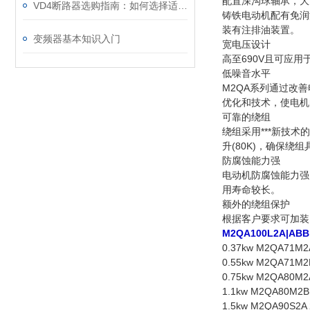
配置深沟球轴承，大大
VD4断路器选购指南：如何选择适合的电力保护“卫士”
铸铁电动机配有免润滑
装有注排油装置。
变频器基本知识入门
宽电压设计
高至690V且可应用于
低噪音水平
M2QA系列通过改
优化和技术，使电机
可靠的绕组
绕组采用***新技术
升(80K)，确保绕
防腐蚀能力强
电动机防腐蚀能力强
用寿命较长。
额外的绕组保护
根据客户要求可加装
M2QA100L2A|AB
0.37kw M2QA71M2
0.55kw M2QA71M2
0.75kw M2QA80M2
1.1kw M2QA80M2B
1.5kw M2QA90S2A