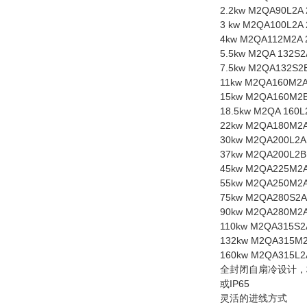
2.2kw M2QA90L2A 
3 kw M2QA100L2A
4kw M2QA112M2A 
5.5kw M2QA 132S2
7.5kw M2QA132S2
11kw M2QA160M2A
15kw M2QA160M2B
18.5kw M2QA 160L
22kw M2QA180M2A
30kw M2QA200L2A
37kw M2QA200L2B
45kw M2QA225M2A
55kw M2QA250M2A
75kw M2QA280S2A
90kw M2QA280M2A
110kw M2QA315S2
132kw M2QA315M2
160kw M2QA315L2
全封闭自扇冷设计，标
或IP65
灵活的进线方式