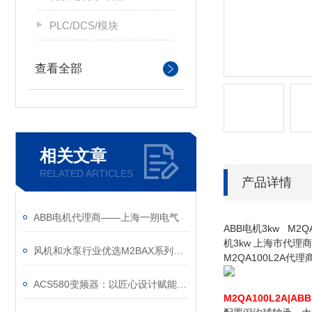
PLC/DCS/模块
查看全部
相关文章
RELATED ARTICLES
产品详情
ABB电机代理商——上海一朔电气
ABB电机3kw M2Q
机3kw 上海市代理商 
风机和水泵行业优选M2BAX系列电机
M2QA100L2A代
ACS580变频器：以匠心设计赋能高效，以严谨规范筑牢根基
M2QA100L2A|AB