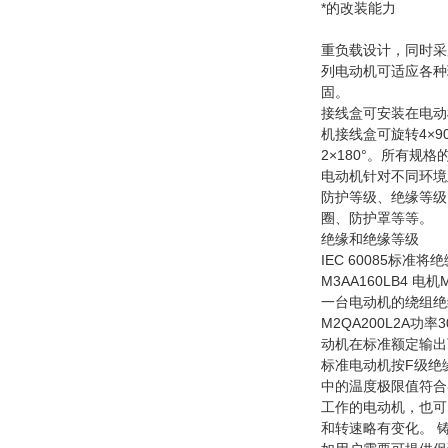
*的改装能力
重负载设计，同时采
列电动机可适应各种
固。
接线盒可安装在电动机
机接线盒可旋转4×90
2×180°。所有规
电动机针对不同环境
防护等级、绝缘等级
圈、防护罩等等。
绝缘和绝缘等级
IEC 60085标
M3AA160LB4 电机
一台电动机的绕组绝缘
M2QA200L2A功
动机在标准额定输出
标准电动机按F级绝
中的温度极限值符合
工作的电动机，也可
和转速略有变化。
铸