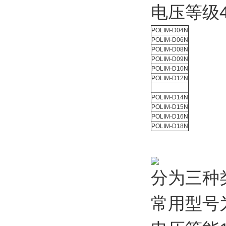
电压等级4
POLIM-D04N
POLIM-D06N
POLIM-D08N
POLIM-D09N
POLIM-D10N
POLIM-D12N
POLIM-D14N
POLIM-D15N
POLIM-D16N
POLIM-D18N
分为三种类
常用型号