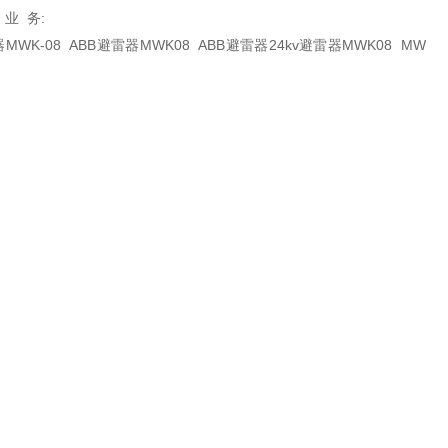
孙 T: 业 务:
MWK-08 ABB避雷器MWK08 ABB避雷器24kv避雷器MWK08 MW
避雷器8kv 大量现货 ABB原装正品 质检报告 合格证书 产地证 MWK
021-60540418
在线咨询
联系电话：