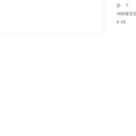
ABB避雷器
K-08
户内 柜内
08
WK08
:
 ABB避雷器MWK08 ABB避雷器24kv避雷器MWK08 MWK-08
 大量现货 ABB原装正品 质检报告 合格证书 产地证 MWK08