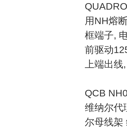
QUADRO
用NH熔断
框端子, 电
前驱动125 A
上端出线,
QCB N
维纳尔
尔母线架