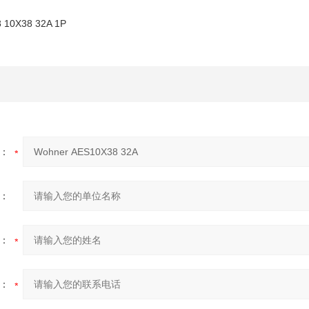
 10X38 32A 1P
：
：
：
：